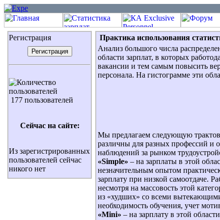
Регистрация
Практика использования статист
Анализ большого числа распределе
области зарплат, в которых работо
вакансии и тем самым повысить ве
персонала. На гистограмме эти обла
177 пользователей
Сейчас на сайте:
Мы предлагаем следующую трактовк
различны для разных профессий и 
Из зарегистрированных
наблюдений за рынком трудоустрой
пользователей сейчас
«Simple»
– на зарплаты в этой облас
никого нет
незначительным опытом практичес
зарплату при низкой самоотдаче. Ра
несмотря на массовость этой катег
из «худших» со всеми вытекающими 
необходимость обучения, учет мотив
«Mini»
– на зарплату в этой облас