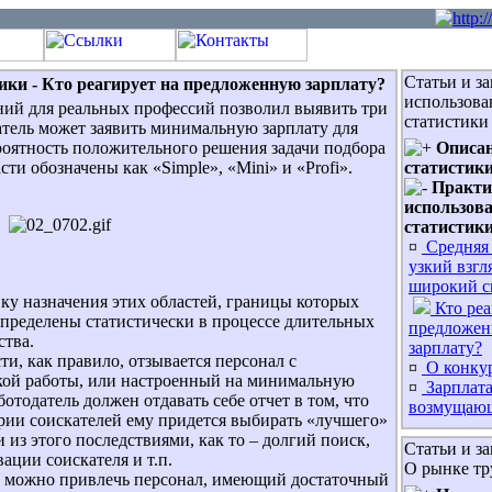
Статьи и з
ики -
Кто реагирует на предложенную зарплату?
использова
ний для реальных профессий позволил выявить три
статистики
датель может заявить минимальную зарплату для
роятность положительного решения задачи подбора
Описан
сти обозначены как «Simple», «Mini» и «Profi».
статистики
Практи
использов
статистик
¤
Средняя 
узкий взгл
широкий с
у назначения этих областей, границы которых
Кто реа
определены статистически в процессе длительных
предложе
ства.
зарплату?
ти, как правило, отзывается персонал с
¤
О конку
кой работы, или настроенный на минимальную
¤
Зарплата
ботодатель должен отдавать себе отчет в том, что
возмущаю
ории соискателей ему придется выбирать «лучшего»
из этого последствиями, как то – долгий поиск,
Статьи и за
ации соискателя и т.п.
О рынке тр
ти можно привлечь персонал, имеющий достаточный