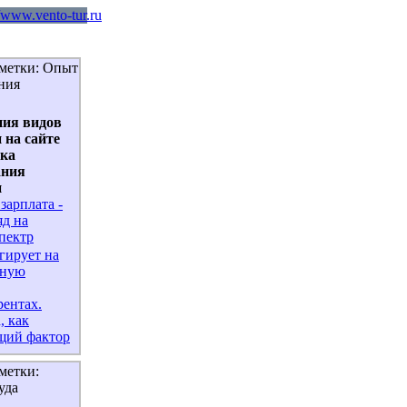
аметки: Опыт
ния
ия видов
 на сайте
ка
ания
и
зарплата -
яд на
пектр
гирует на
нную
рентах.
, как
щий фактор
метки:
уда