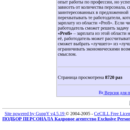
опыт работы по профессии, но успе
зависеть от количества персонала, 
заинтересованных в предложенной р
перехватывать те работодатели, ко
зарплату из области «Profi». Если ч
работодатель сможет решить задачу
«Profi»
– зарплата из этой области 
её, работодатель может рассчитыват
сможет выбрать «лучшего» из «лучш
ограничивать экономическими возм
смыслом.
Страница просмотрена
8720 раз
Версия для 
Site powered by GuppY v4.5.19
© 2004-2005 -
CeCILL Free Licen
ПОДБОР ПЕРСОНАЛА Кадровое агентство Exclusive Person