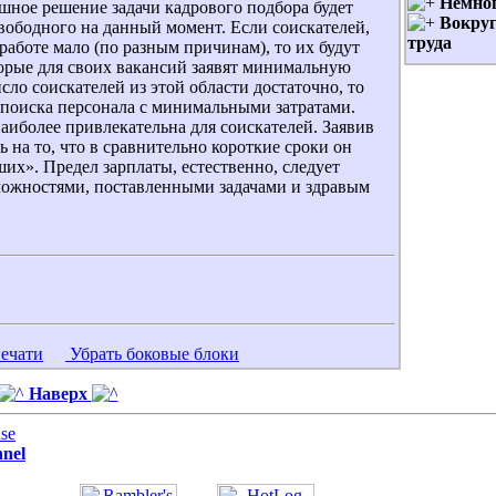
Немног
шное решение задачи кадрового подбора будет
Вокру
свободного на данный момент. Если соискателей,
труда
аботе мало (по разным причинам), то их будут
торые для своих вакансий заявят минимальную
исло соискателей из этой области достаточно, то
 поиска персонала с минимальными затратами.
наиболее привлекательна для соискателей. Заявив
ь на то, что в сравнительно короткие сроки он
их». Предел зарплаты, естественно, следует
ожностями, поставленными задачами и здравым
печати
Убрать боковые блоки
Наверх
se
nel