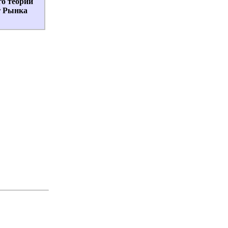
о теории
г Рынка